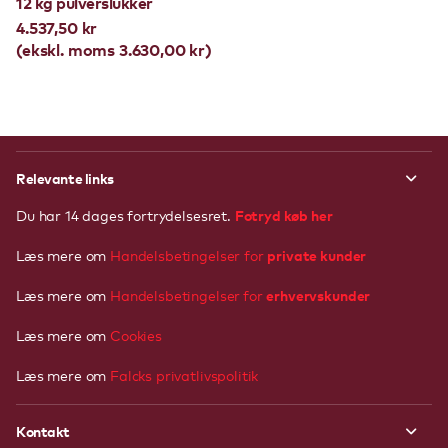
12 kg pulverslukker
4.537,50 kr
(ekskl. moms 3.630,00 kr)
Relevante links
Fotryd køb her
Du har 14 dages fortrydelsesret.
private kunder
Læs mere om
Handelsbetingelser for
erhvervskunder
Læs mere om
Handelsbetingelser
for
Læs mere om
Cookies
Læs mere om
Falcks privatlivspolitik
Kontakt