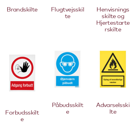
Brandskilte
Flugtvejsskil
Henvisnings
te
skilte og
Hjertestarte
rskilte
Påbudsskilt
Advarselsski
e
lte
Forbudsskilt
e