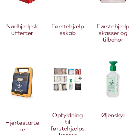
Nødhjælpsk
Førstehjælp
Førstehjælp
ufferter
sskab
skasser og
tilbehør
Opfyldning
Øjenskyl
til
Hjertestarte
førstehjælps
re
kasser