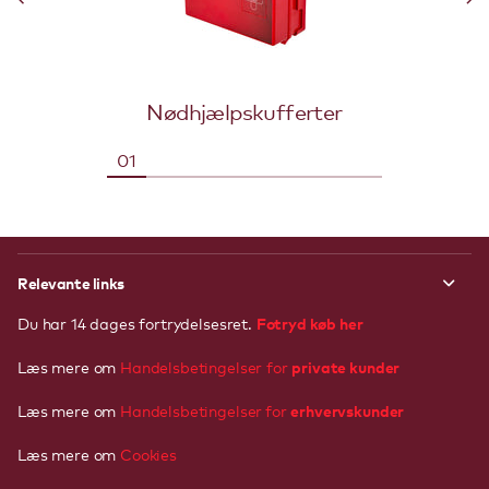
Nødhjælpskufferter
Relevante links
Fotryd køb her
Du har 14 dages fortrydelsesret.
private kunder
Læs mere om
Handelsbetingelser for
erhvervskunder
Læs mere om
Handelsbetingelser
for
Læs mere om
Cookies