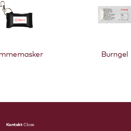
mmemasker
Burngel
Kontakt
Close