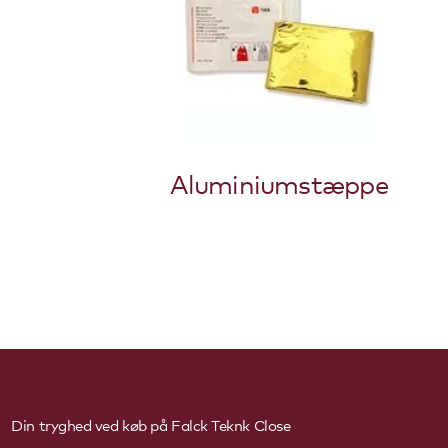
Aluminiumstæppe
Din tryghed ved køb på Falck Teknk
Close