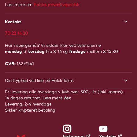
Læs mere om
Falcks privatlivspolitik
Kontakt
70 22 14 20
Har i spørgsmål? Vi sidder klar ved telefonerne
mandag
torsdag
fredage
til
fra 8-16 og
mellem 8-15.30
CVR:
16271241
Din tryghed ved køb på Falck Teknk
Fri levering alle hverdage v. køb over 500,- kr (inkl. moms).
her.
14 dages returret. Læs mere
Levering: 2-4 hverdage
Sikker krypteret betaling
Youtube
Instagram