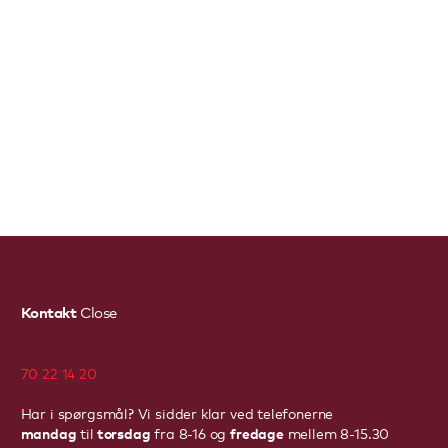
Kontakt
Close
70 22 14 20
Har i spørgsmål? Vi sidder klar ved telefonerne
mandag
torsdag
fredage
til
fra 8-16 og
mellem 8-15.30