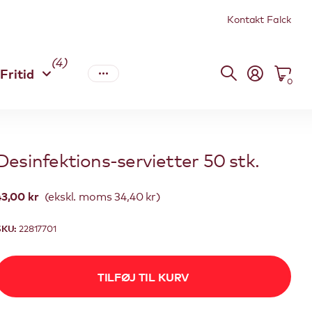
Kontakt Falck
(4)
Fritid
0
Desinfektions-servietter 50 stk.
43,00 kr
(ekskl. moms 34,40 kr)
SKU:
22817701
TILFØJ TIL KURV