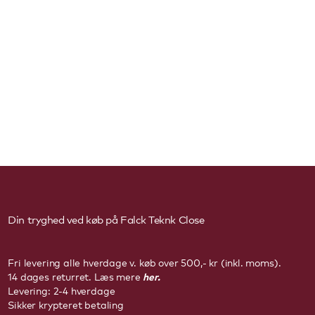
Din tryghed ved køb på Falck Teknk
Close
Fri levering alle hverdage v. køb over 500,- kr (inkl. moms).
her.
14 dages returret. Læs mere
Levering: 2-4 hverdage
Sikker krypteret betaling