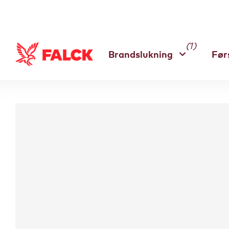
(1)
Brandslukning
Før