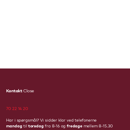
Kontakt
Close
70 22 14 20
Har i spørgsmål? Vi sidder klar ved telefonerne
mandag
torsdag
fredage
til
fra 8-16 og
mellem 8-15.30