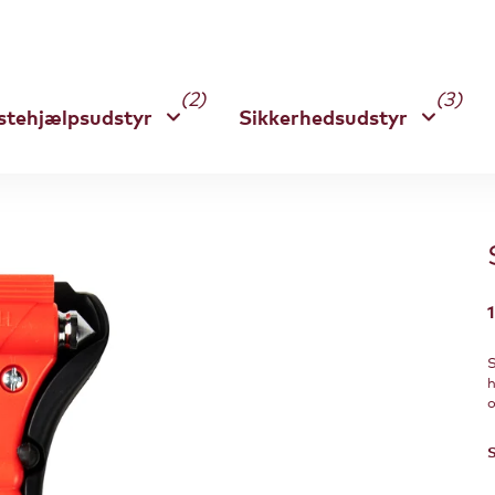
(2)
(3)
stehjælpsudstyr
Sikkerhedsudstyr
S
h
o