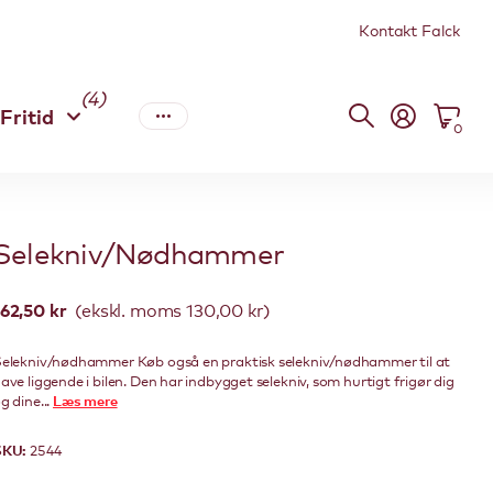
Kontakt Falck
(4)
Fritid
0
Selekniv/Nødhammer
162,50 kr
(ekskl. moms 130,00 kr)
elekniv/nødhammer Køb også en praktisk selekniv/nødhammer til at
ave liggende i bilen. Den har indbygget selekniv, som hurtigt frigør dig
g dine...
Læs mere
SKU:
2544