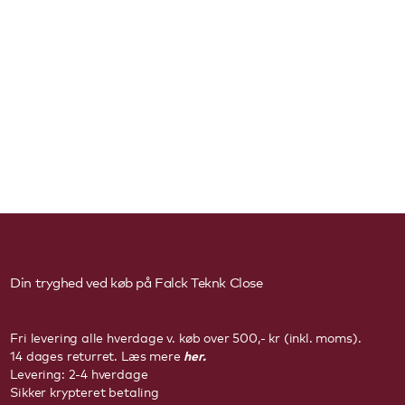
Din tryghed ved køb på Falck Teknk
Close
Fri levering alle hverdage v. køb over 500,- kr (inkl. moms).
her.
14 dages returret. Læs mere
Levering: 2-4 hverdage
Sikker krypteret betaling