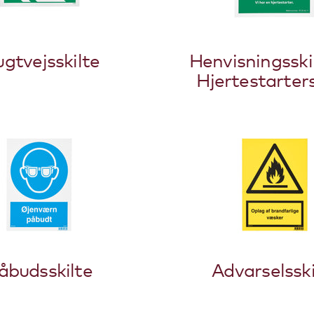
ugtvejsskilte
Henvisningsski
Hjertestarters
åbudsskilte
Advarselsski