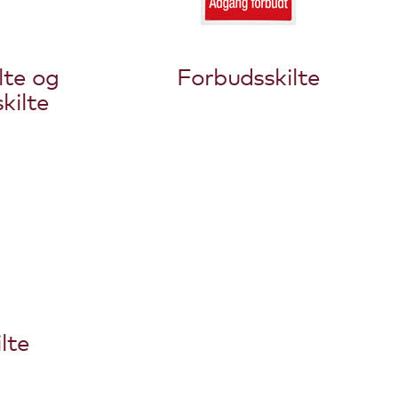
lte og
Forbudsskilte
kilte
lte